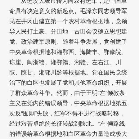
从进攻大城市转为向农村进军，是中国革
命具有决定意义的新起点。毛泽东同志领导军
民在井冈山建立第一个农村革命根据地，党领
导人民打土豪、分田地。古田会议确立思想建
党、政治建军原则。随着斗争发展，党创建了
中央革命根据地和湘鄂西、海陆丰、鄂豫皖、
琼崖、闽浙赣、湘鄂赣、湘赣、左右江、川
陕、陕甘、湘鄂川黔等根据地。党在国民党统
治下的白区也发展了党和其他革命组织，开展
了群众革命斗争。然而，由于王明“左”倾教条
主义在党内的错误领导，中央革命根据地第五
次反“围剿”失败，红军不得不进行战略转移，
经过艰苦卓绝的长征转战到陕北。“左”倾路线
的错误给革命根据地和白区革命力量造成极大