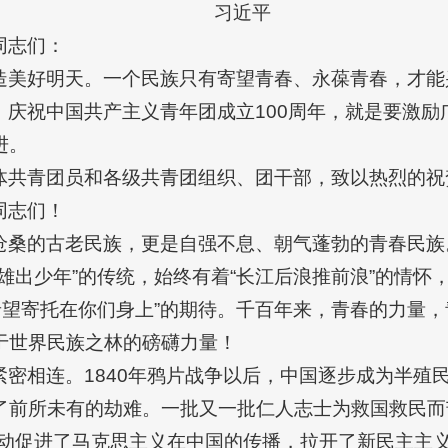
习近平
同志们：
造美好明天。一个民族只有寄望青春、永葆青春，才能
，庆祝中国共产主义青年团成立100周年，就是要激励
进。
体共青团员和各级共青团组织、团干部，致以热烈的祝
同志们！
沧桑的古老民族，更是自强不息、朝气蓬勃的青春民族。
雄出少年”的传统，始终有着“长江后浪推前浪”的情怀
希望寄托在你们身上”的期待。千百年来，青春的力量
于世界民族之林的磅礴力量！
紧密相连。1840年鸦片战争以后，中国逐步成为半殖
了前所未有的劫难。一批又一批仁人志士为救国救民而
运动促进了马克思主义在中国的传播，拉开了新民主主