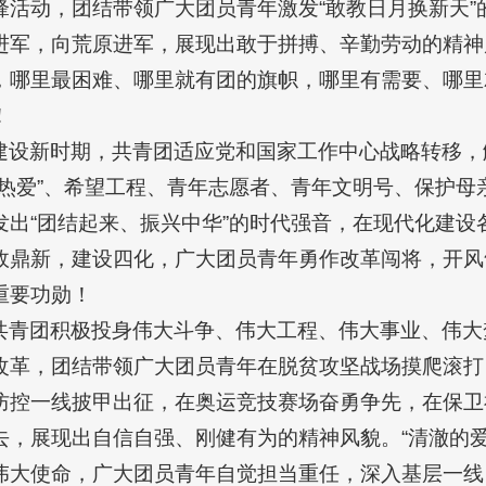
活动，团结带领广大团员青年激发“敢教日月换新天”的
进军，向荒原进军，展现出敢于拼搏、辛勤劳动的精神
，哪里最困难、哪里就有团的旗帜，哪里有需要、哪里
！
建设新时期，共青团适应党和国家工作中心战略转移，
三热爱”、希望工程、青年志愿者、青年文明号、保护母
发出“团结起来、振兴中华”的时代强音，在现代化建设
故鼎新，建设四化，广大团员青年勇作改革闯将，开风
重要功勋！
共青团积极投身伟大斗争、伟大工程、伟大事业、伟大
改革，团结带领广大团员青年在脱贫攻坚战场摸爬滚打
防控一线披甲出征，在奥运竞技赛场奋勇争先，在保卫
去，展现出自信自强、刚健有为的精神风貌。“清澈的爱
伟大使命，广大团员青年自觉担当重任，深入基层一线