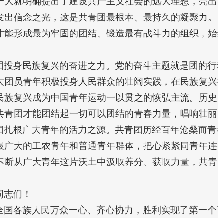
一大就明确提出了建设共产主义社会的远大理想，亮出
发出信念之光，这是共青团最根本、最持久的凝聚力。
才能形成最为牢固的团结、锻造最有战斗力的组织，始
团投身民族复兴的奋进之力。党的奋斗主题就是团的行
大团员青年积极投身人民群众的壮阔实践，在民族复兴
民族复兴成为中国青年运动一以贯之的恢弘主流。历史
共青团才能团结起一切可以团结的青春力量，唱响壮丽
团扎根广大青年的活力之源。共青团历经百年沧桑而青
最广大的工农青年和普通青年群体，把心紧紧同青年连
不断从广大青年这片沃土中汲取养分、获取力量，共青
同志们！
全国各族人民万众一心、齐心协力，胜利实现了第一个