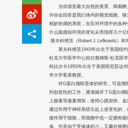
当你游览着大自然的美景、闻着醉人
许你会回答是我们体内的视觉细胞、嗅
精妙协调的系统，在应对环境中的各种
什么能感知环境的变化从而指挥几十亿
·莱夫科维茨（Robert J. Lefkow
莱夫科维茨1943年出生于美国纽约
杜克大学医学中心担任詹姆斯·杜克医
科比尔卡1955年出生于美国明尼苏达
华大学客座教授。
对G蛋白偶联受体的研究，可追溯到1
列创造性的工作，逐渐揭开了G蛋白偶
上腺素等激素增加，使得心跳加快、血
通过作用于神经系统引起上述变化的，
接作用于细胞，而细胞中也一定拥有能
体。但是由于受体体积小，又藏在细胞膜