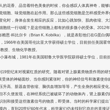
的花香、品尝着特色美食的时候，你会感叹人体真神奇，能够
觉细胞、味觉细胞在起作用。那么这些感觉细胞是怎样感受外界
变化时，身体会发生相应的反应，比如心跳加快、肌肉收缩、大
细胞统一行动呢？是这些细胞上都有的很多微小的受体。2012
itz）和布赖恩·科比尔卡（Brian K. Kobilka），就是表彰他们在
，1966年在美国哥伦比亚大学获得硕士学位，目前担任美国霍
学教授、生物化学教授。
州小瀑布城，1981年在美国耶鲁大学医学院获得硕士学位，目
9世纪末对视紫红质的研究。随着对肾上腺素类物质作用的研
联受体的神秘面纱。当你感到紧张时，你的神经信号和激素使你
压升高、脏器血管收缩、脑供血增加等等，产生全身的相应变化
但不久便发现，在神经系统已被破坏了的动物体内，肾上腺素仍
识别和接受这些激素信号的物质，即受体。当时的科学家们提出
内，直到20世纪60年代末，科学家们仍未找到它存在的直接证