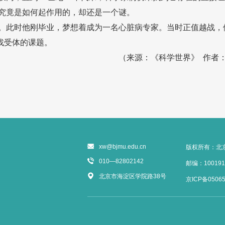
究竟是如何起作用的，却还是一个谜。
。此时他刚毕业，梦想着成为一名心脏病专家。当时正值越战，
找受体的课题。
（来源：《科学世界》 作者：
xw@bjmu.edu.cn
版权所有：北
010—82802142
邮编：100191
北京市海淀区学院路38号
京ICP备05065