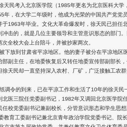
，徐天民考入北京医学院（1985年更名为北京医科大学
55年，在大学二年级时，他成为光荣的中国共产党党员
于1963年毕业。文化大革命爆发时，徐天民已担任
到冲击的，就是几位主要领导和主管意识形态的部门。
，两次全校大会上台陪斗，并被抄家两次。
妻子被下放到甘肃省平凉地区。他的妻子被分在平凉地
治部副主任，在地委恢复后又转任地委宣传部副部长，
但徐天民却一直坚持深入农村、厂矿，广泛接触工农群
部一纸调令的到来，已在平凉工作和生活了10年的徐天
北医三院任党委副书记，1982年又调回北京医学院任
民任校党委副书记兼副校长，分管意识形态和学生思想
市委教育工委副书记兼北京青年政治学院党委书记、院长
任北京市第九届政协常委，并兼任教育文化卫生体育委员