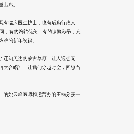
邀出席。
既有临床医生护士，也有后勤行政人
相同，有的婉转优美，有的慷慨激昂，充
浓浓的新年祝福。
了辽阔无边的蒙古草原，让人遐想无
河大合唱》，让我们穿越时空，回想当
二的姚云峰医师和运营办的王楠分获一