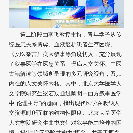
第二阶段由李飞教授主持，青年学子从传
统医患关系博弈、血液透析患者生存困境、
《女医杂言》病因叙事等角度切入，充分展现
了叙事医学在医患关系、慢病人文关怀、中医
古籍解读等领域所呈现的多元研究视角，及其
内在的人文关怀内核。其中，北京大学
医学人
文学
院研究生梁若宸通过阐明中西方叙事医学
中“伦理主导”的趋向，指出现代医学在吸纳人
文资源时所面临的结构性限度。北京大学
医学
人文学
院研究生曲悦文针对叙事能力培养的困
境，提出“临床隐喻共构力”概念，并基于概念