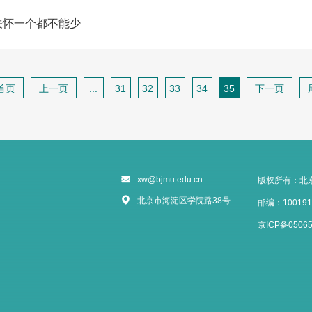
关怀一个都不能少
首页
上一页
...
31
32
33
34
35
下一页
xw@bjmu.edu.cn
版权所有：北
北京市海淀区学院路38号
邮编：100191
京ICP备05065