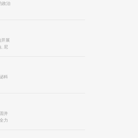
的政治
构开展
 尼
作组对
泌科
固并
全力