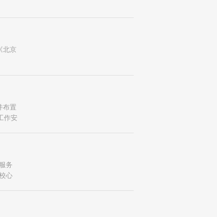
《北京
并布置
工作安
服务
校心