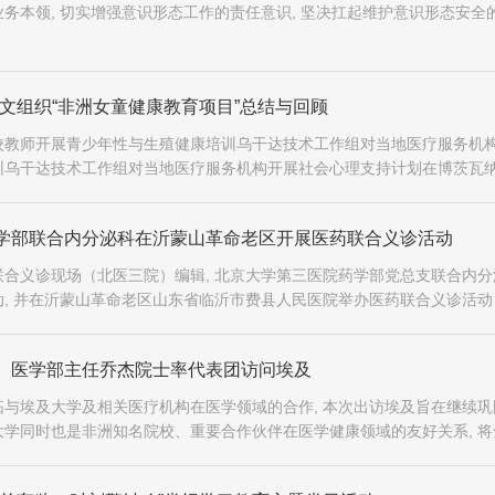
务本领, 切实增强意识形态工作的责任意识, 坚决扛起维护意识形态安全
文组织“非洲女童健康教育项目”总结与回顾
校教师开展青少年性与生殖健康培训乌干达技术工作组对当地医疗服务机
乌干达技术工作组对当地医疗服务机构开展社会心理支持计划在博茨瓦纳,
项目启动会议尼日利亚埃博尼州州长夫人参加项目动员会尼日利亚技术工
学部联合内分泌科在沂蒙山革命老区开展医药联合义诊活动
合义诊现场（北医三院）编辑, 北京大学第三医院药学部党总支联合内分
, 并在沂蒙山革命老区山东省临沂市费县人民医院举办医药联合义诊活动
、医学部主任乔杰院士率代表团访问埃及
与埃及大学及相关医疗机构在医学领域的合作, 本次出访埃及旨在继续巩
学同时也是非洲知名院校、重要合作伙伴在医学健康领域的友好关系, 将
关机构在医学教育、科研和人员交流方面的合作与交流