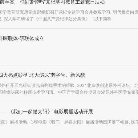
忘前车鉴，时刻警钟鸣”党纪学习教育主题党日活动
医学教育研究所党支部组织召开党纪专题学习会并参观学习, 明代反贪尚
, 深入学习研读了《中国共产党纪律处分条例》（以下简称
科医联体·研联体成立
四大亮点彰显“北大泌尿”老字号、新风貌
外科开展光纤铥激光前列腺手术的经验, 2024北京微创泌尿外科论坛、
6届腔镜泌尿外科新技术学习班、中国产学研合作促进会泌尿外科医学专家
学部泌尿外科学学系会议在北京国际会议中心隆重召开, 北京大学泌尿外
——《我们一起摇太阳》 电影展播活动开展
阳》展播活动, 心理电影《我们一起摇太阳》展播活动圆满落下帷幕, 医