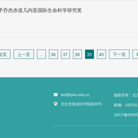
予乔杰赤道几内亚国际生命科学研究奖
首页
上一页
...
36
37
38
39
40
下一页
xw@bjmu.edu.cn
版权所有：北
北京市海淀区学院路38号
邮编：100191
京ICP备05065