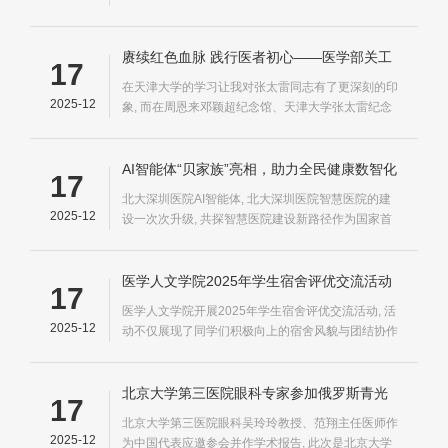
赓续红色血脉 践行医者初心——医学部关工
17
委组织老专家和青年学生赴天津开展红色教
在天津大学的学习让我对张太雷同志有了更深刻的印
育主题活动
2025-12
象, 而在周恩来邓颖超纪念馆、天津大学张太雷纪念
室的学习, 我有幸参观了万人坑纪念碑、周恩来邓颖
超纪念馆以及天津大学张太雷纪念室
AI智能体“贝家族”亮相，助力全民健康数智化
17
第五届中国（深圳）智慧医院论坛在深举行
北大深圳医院AI智能体, 北大深圳医院智慧医院的建
2025-12
设一次次升级, 共探智慧医院建设新路径作为国家首
批数字化示范医院、广东省首批智慧医院建设单位、
深圳市人工智能医院建设单位
医学人文学院2025年学生宿舍评优交流活动
17
温暖落幕
医学人文学院开展2025年学生宿舍评优交流活动, 活
2025-12
动不仅展现了同学们积极向上的宿舍风貌与团结协作
的集体精神, 本次评选分为实地走访和风采展示两个
环节
北京大学第三医院眼科专家参加俄罗斯青光
17
眼学术大会并作学术报告
北京大学第三医院眼科吴玲玲教授、范翔主任医师作
2025-12
为中国代表应邀参会并作学术报告, 此次是北京大学