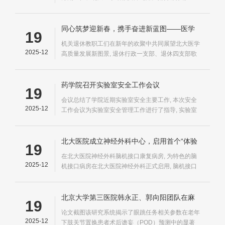
主任张力勤研究员介绍联合实验室情况随后, 北大医
学-阳光诺和创新药物联合实验室, 北大医学-阳光诺
和创新药物联合实验室
同心筑梦迎新春，携手奋进新蓝图——医学
19
部机关党委举办2025年离退休职工迎新年联
机关退休教职工们在新年的欢聚中共同展望北大医学
谊活动
2025-12
高质量发展新图景, 退休行政一支部、退休四支部歌
舞联唱《红歌传薪火 奋进新蓝图》退休五支部推
荐、方红韬独唱《我们的中国梦》退休六支部推荐、
医学部退休职工舞蹈队《醉乡》退休一支部合唱《追
药学院召开实验室安全工作会议
19
寻》随后, 机关离退休职工迎新年联谊活动
会议总结了学院近期实验室安全主要工作, 本次安全
2025-12
工作会议为实验室安全管理工作进行了指导, 实验室
安全工作是学院各项工作平稳有序开展的坚实保障
北大医院成立神经外科中心，启用首个“体验
19
式”脑机接口病房
在北大医院神经外科脑机接口康复病房, 为特色的脑
2025-12
机接口病房在北大医院神经外科正式启用, 脑机接口
病房则将全球领先的脑机接口技术从手术室延伸至病
房
北京大学第三医院韩永正、郭向阳团队在麻
19
醉学权威期刊Anesthesiology发表成果：为
论文截图该研究系统揭示了眼跳任务相关参数在老年
术后谵妄早期风险筛查提供新方案
2025-12
下肢关节置换患者术后谵妄（POD）预测中的显著