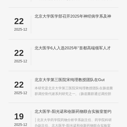
红利, 这批设备既是自由贸易港封关运作标志性的货
物
北京大学医学部召开2025年神经病学系及神
22
经系统教学会议 全面推进医教研协同与医学
教育改革
2025-12
北大医学6人入选2025年“首都高端领军人才
22
聚集培养工程”
2025-12
北京大学第三医院宋纯理教授团队在Gut
22
Microbes发表成果：揭示肠道菌群影响骨代
本研究是北京大学第三医院宋纯理教授团队在肠道菌
谢的机制
2025-12
群调控骨代谢系列研究之一, （肠道菌群通过调控胆
汁酸-TGR5轴减轻老年性骨质疏松骨丢失）的研究论
文, 系统综述了肠道菌群及其代谢产物在骨质疏松骨
代谢中的复杂机制
北大医学-阳光诺和创新药物联合实验室签约
19
揭牌仪式举办
│北京大学药学院药物分析学系副主任、药学院科研
2025-12
办副主任、北大医学-阳光诺和创新药物联合实验室