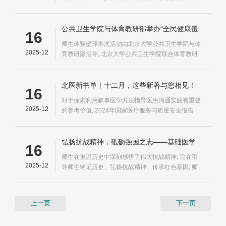
第三医院第四次参会并作大会报告, 吴玲玲作学术报
告吴玲玲教授作题为
公共卫生学院与体育教研部举办“全民健康覆
16
盖日”师生壁球体验交流活动
师生体验壁球本次活动由北京大学公共卫生学院与体
2025-12
育教研部指导, 北京大学公共卫生学院联合体育教研
部在邱德拔体育馆壁球馆举办了一场别开生面的师生
壁球体验交流活动, 活动不仅让师生们了解了壁球运
动的魅力
北医新书单丨十二月，这些新著与您相见！
16
对于探索利用叙事医学方法指导医患沟通实践有重要
2025-12
的参考价值, 2024年国家医疗服务与质量安全报告
——口腔医学分册——编著 国家口腔医学质量管理
与控制中心ISBN 9787565934971定价 270.00元
《国家医疗服务与质量安全报告——口腔医学分册》
弘扬抗战精神，砥砺强国之志——基础医学
16
是《国家医疗服务与质量安全...
院多支部联合开展主题党日活动
师生在重温历史中深刻感悟了伟大抗战精神, 旨在引
2025-12
导师生铭记历史、弘扬抗战精神、传承红色基因, 师
生们在体验中
上一页
下一页