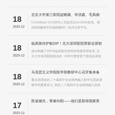
优势, 老年下肢关节置换患者术后谵妄的无创预测方
法）的研究论文, 该研究成果不仅揭示了眼跳参数作
为POD行为生物标志物的核心价值——通过评估注
北京大学第三医院赵晓璐、毕洪森、毛凤彪
18
意力、抑制控制等核心认知功能客观反映潜在神经
等团队在Nucleic Acids Res.发布成果 构建跨
CircleBase V2为研究人员提供从eccDNA发现、调
损...
物种eccDNA注释资...
2025-12
控机制解析到功能推断的一站式分析平台,
CircleBase V2整合了大规模、多来源的eccDNA数
据, CircleBase V2的建设旨在解决eccDNA数据分散
和功能注释不统一的问题
临床路径护航DIP！北大深圳医院荣获全国智
18
慧医保大赛一等奖
成功构建了DIP与临床路径协同的智能管理体系, 北
2025-12
京大学深圳医院报送的《DIP付费背景下医院临床路
径创新管理实践》案例从全国802支参赛队伍中脱颖
而出, 临床路径可以衡量诊疗的规范程度
马克思主义学院医学部教研中心召开集体备
18
课会 研究落实党的二十届四中全会精神融入
重点强调党的二十届四中全会精神融入医学生思政课
思政课教学工作
2025-12
教学的重要意义, 党的二十届四中全会精神融入思政
课教学的路径探讨, 将全会精神融入思政课教学
医途撷光，青春向阳——他们是获得国家奖
17
学金的北大医学青年
2025-12