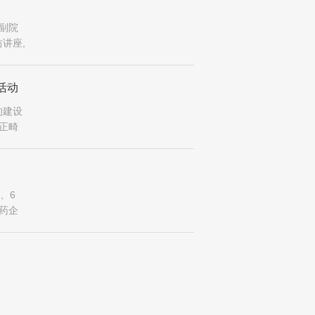
副院
讲座,
活动
的建设
正畸
g、6
新药企