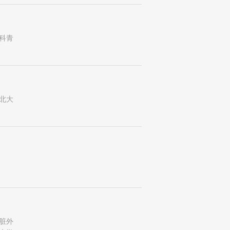
科青
北大
脏外