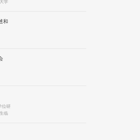
大学
述和
会
学位研
生临