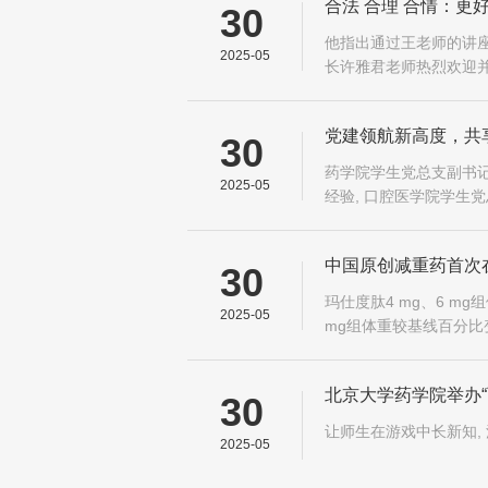
合法 合理 合情：
30
他指出通过王老师的讲座
2025-05
长许雅君老师热烈欢迎
在学位授权点建设、学
党建领航新高度，共
30
举办
药学院学生党总支副书
2025-05
经验, 口腔医学院学生
研究生党支部的建设经验
中国原创减重药首次
30
玛仕度肽4 mg、6 mg
2025-05
mg组体重较基线百分比变
信达生物研发的玛仕度肽
北京大学药学院举办
30
让师生在游戏中长新知,
2025-05