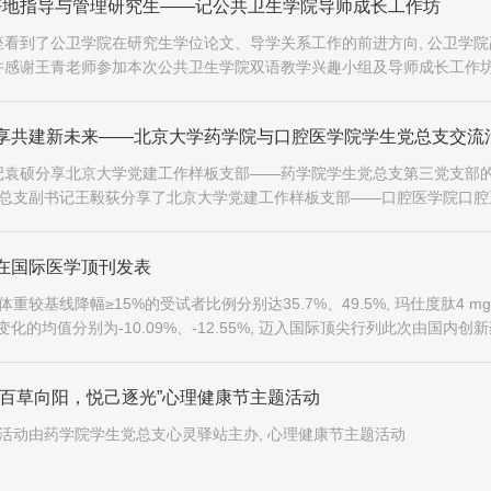
更好地指导与管理研究生——记公共卫生学院导师成长工作坊
看到了公卫学院在研究生学位论文、导学关系工作的前进方向, 公卫学院
并感谢王青老师参加本次公共卫生学院双语教学兴趣小组及导师成长工作坊
位授予质量体系、研究生导师队伍建设与管理等方面有着丰富的经验
享共建新未来——北京大学药学院与口腔医学院学生党总支交流
记袁硕分享北京大学党建工作样板支部——药学院学生党总支第三党支部
党总支副书记王毅荻分享了北京大学党建工作样板支部——口腔医学院口腔
, 药学院与口腔医学院党建工作样板支部做经验分享
在国际医学顶刊发表
组体重较基线降幅≥15%的受试者比例分别达35.7%、49.5%, 玛仕度肽4 m
化的均值分别为-10.09%、-12.55%, 迈入国际顶尖行列此次由国内创
的临床研究成果在《新英格兰医学杂志》...
“百草向阳，悦己逐光”心理健康节主题活动
 活动由药学院学生党总支心灵驿站主办, 心理健康节主题活动