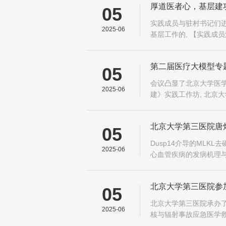
厚道医者心，基层建
05
实践成员与驻村书记们进
2025-06
基层工作的, 【实践成
第二届医疗大模型专
05
创新
会议凸显了北京大学医学
2025-06
建》实践工作坊, 北京
大模型专题研讨会在江
北京大学第三医院唐熠
05
究新成果
Dusp14介导的ML
2025-06
心血管疾病的发病机理与
凋亡改善甲状腺功能减退
北京大学第三医院参
05
北京大学第三医院承办了
2025-06
核与辐射事故应急医学救
演练在本次演练活动中