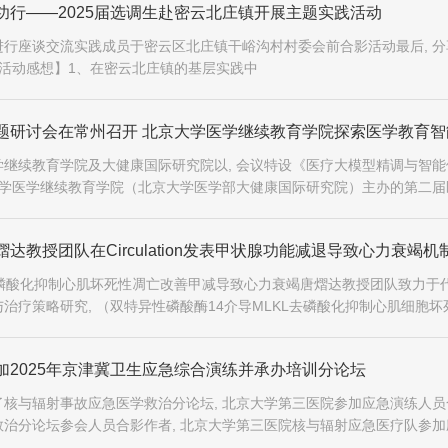
功行——2025届选调生赴密云北庄镇开展主题实践活动
行座谈交流实践成员于密云区北庄镇干峪沟村村委会前合影活动最后, 分
员活动感想】1、在密云北庄镇的基层实践中
题研讨会在常州召开 北京大学医学继续教育学院探索医学教育智
继续教育学院及大健康国际研究院以, 会议特设《医疗大模型精调与智能
大学医学继续教育学院（北京大学医学部大健康国际研究院）主办的第二届
苏常州成功举办
达教授团队在Circulation发表甲状腺功能减退导致心力衰竭机
KL去磷酸化抑制心肌坏死性凋亡改善甲减导致心力衰竭唐熠达教授团队致力于
治疗策略研究, （双特异性磷酸酶14介导MLKL去磷酸化抑制心肌细胞坏
导致的心力衰竭）的研究论文, 论文截图研究团队揭示双特异性磷酸酶...
加2025年京津冀卫生应急综合演练并承办培训分论坛
核与辐射事故应急医学救治分论坛, 北京大学第三医院参加应急演练人员
治分论坛参会人员合影作者, 北京大学第三医院核与辐射应急医疗队参加