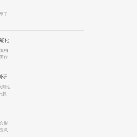
享了
能化
体构
医疗
制研
代谢性
死性
合影
应急