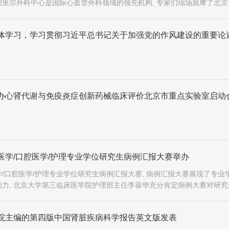
里尔外科中心是国际心血管外科领域的领先机构, 专家们现场观摩了北京
创冠脉搭桥手术
体学习，学习贯彻习近平总书记关于加强党的作风建设的重要论
办心肾代谢与免疫炎症创新药械临床评价北京市重点实验室启动
医学/口腔医学/护理专业学位研究生病例汇报大赛举办
/口腔医学/护理专业学位研究生病例汇报大赛, 病例汇报大赛展现了专业
力, 北京大学第三临床医学院护理部主任李葆华充分肯定病例大赛对研究
炼成效
院主编的第四版中国肾脏疾病科学报告英文版发表