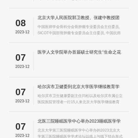
措之一, 基础医学院学生办公室开展本系列第二期活
动, 精神、载人航天精神、新时代北斗精神和探月精
神在内的航天精神谱系
北京大学人民医院郭卫教授、张建中教授团
08
队获颁中华医学科技奖
中国医师学会骨科分会骨肿瘤专业委员会主任委员,
2023-12
SICOT中国部骨肿瘤专业委员会主任委员, 中国抗癌
协会骨肿瘤和骨转移瘤专业委员会主任委员
医学人文学院举办首届硕士研究生“生命之花
07
励志奖学金”颁奖仪式
2023-12
哈尔滨市卫健委到北京大学医学继续教育学
07
院访问交流
哈尔滨市卫生健康委副主任闫松以及哈尔滨市属公立
2023-12
医院医院管理者一行15人来北京大学医学继续教育
学院访问交流, 北大医学部与哈尔滨市在医疗卫生领
域的合作交流由来已久, 持续推动哈尔滨市医疗卫生
健康事业高质量发展
北医三院睡眠医学中心举办2023睡眠医学学
07
术论坛
北京大学第三医院睡眠医学中心举办的2023北京大
2023-12
学第三医院睡眠医学学术论坛以线上与线下结合形式