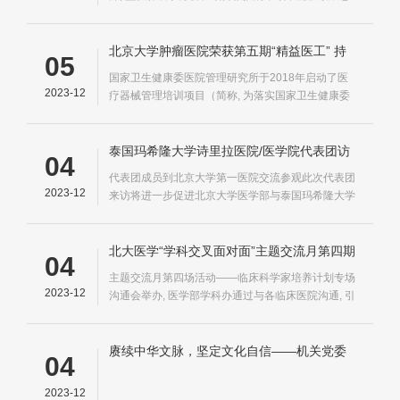
会部署, 北京大学首钢医院在盆腔肿瘤治疗方面积累
的大量经验
北京大学肿瘤医院荣获第五期“精益医工” 持
05
续质量改进（PDCA）优秀案例奖
国家卫生健康委医院管理研究所于2018年启动了医
2023-12
疗器械管理培训项目（简称, 为落实国家卫生健康委
《医疗器械临床使用管理办法》（第8号令）要求,
由国家卫生健康委医院管理研究所主办的
泰国玛希隆大学诗里拉医院/医学院代表团访
04
问医学部
代表团成员到北京大学第一医院交流参观此次代表团
2023-12
来访将进一步促进北京大学医学部与泰国玛希隆大学
诗里拉医院/医学院在医学教育、科研和医疗服务的
交流合作, 代表团参观北京大学健康医疗大数据国家
研究院北京大学医学部与泰国玛希隆大学诗里拉医
北大医学“学科交叉面对面”主题交流月第四期
04
院/医学院于29日上午召开了双方联合研讨会, 双方...
活动——临床科学家培养计划专场沟通会举
主题交流月第四场活动——临床科学家培养计划专场
办
2023-12
沟通会举办, 医学部学科办通过与各临床医院沟通, 引
领未来医学学科发展的优秀临床科学家
赓续中华文脉，坚定文化自信——机关党委
04
与药学院党委赴中国国家版本馆开展习近平
文化思想联学活动
2023-12