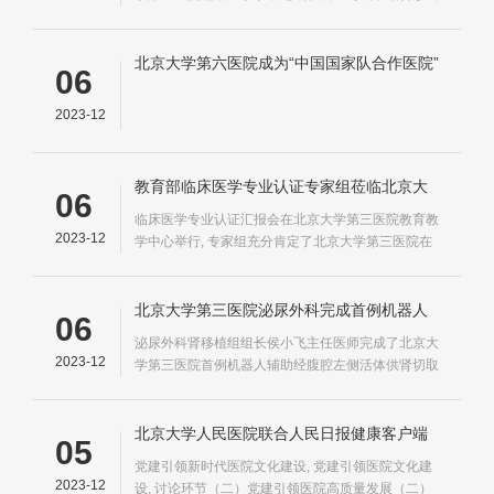
举行, OSA外科治疗与药物治疗新进展、失眠的药物
治疗与物理治疗、肥胖低通气危重患者的抢救及后期
康复、肥胖睡眠呼吸疾病患者的营养管理、女性睡眠
北京大学第六医院成为“中国国家队合作医院”
06
呼吸暂停诊治专家共识、老年睡眠呼吸疾病诊疗、...
2023-12
教育部临床医学专业认证专家组莅临北京大
06
学第三医院认证考察
临床医学专业认证汇报会在北京大学第三医院教育教
2023-12
学中心举行, 专家组充分肯定了北京大学第三医院在
临床医学专业的基础建设、创新发展和取得的成果,
北京大学第三医院自1987年开始临床医学本科生教
学
北京大学第三医院泌尿外科完成首例机器人
06
辅助腹腔镜下活体供肾切取术
泌尿外科肾移植组组长侯小飞主任医师完成了北京大
2023-12
学第三医院首例机器人辅助经腹腔左侧活体供肾切取
术, 为患者提供更加精准、更加微创的治疗, 目前已康
复出院目前大多数移植中心已采用腹腔镜切取活体供
肾
北京大学人民医院联合人民日报健康客户端
05
举办医疗管理和行风建设先进工作经验交流
党建引领新时代医院文化建设, 党建引领医院文化建
会
2023-12
设, 讨论环节（二）党建引领医院高质量发展（二）