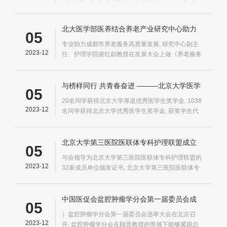
议题讨论环节由北京大学人民医院党委副书记、工会
主席高杰主持
北大医学部医养结合养老产业研究中心助力
05
成都民政养老高质量发展
专业助力成都市养老服务高质量发展, 研究中心副主
2023-12
任、护理学院谢红副教授在发展大会上做《养老服务
高质量发展关键问题》的专题演讲, 启动会暨成都
2023年养老服务高质量发展交流大会
与榜样同行 共青春奋进 ———北京大学医学
05
部2022-2023学年度学生先进集体、优秀个
20名同学获得北京大学厚道优秀医学生奖学金, 1038
人颁奖典礼举行
2023-12
名同学获得北京大学优秀医学生奖学金, 获奖学生代
表演唱北大医学版《向光而行》奖学金捐赠方代表朱
刚致辞获奖学生代表为奖学金捐赠方献花聚力·同行
精诚一心 风采熠熠
北京大学第三医院医联体专科护理联盟成立
05
与会领导为北京大学第三医院医联体专科护理联盟的
2023-12
32家成员单位颁发证书, 北京大学第三医院医联体专
科护理联盟成立启动仪式于2023年11月28日下午在
北京大学第三医院行政楼301会议室进行, 护理部对
所有成员单位的代表进行了护理联盟首次专业培训
中国医促会盆腔肿瘤学分会第一届委员会成
05
立 顾晋教授担任第一届主任委员
）盆腔肿瘤学分会第一届委员会选举大会在北京召
2023-12
开, 盆腔肿瘤学分会在顾晋教授的带领下能够紧跟总