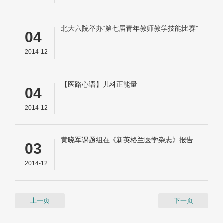
北大六院举办“第七届青年教师教学技能比赛”
04
2014-12
【医路心语】儿科正能量
04
2014-12
黄晓军课题组在《新英格兰医学杂志》报告
03
口服砷剂治疗急性早幼粒细胞白血病最新研
究进展
2014-12
上一页
下一页