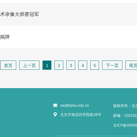
术录像大师赛冠军
揭牌
首页
上一页
1
2
3
4
5
下一页
尾
xw@bjmu.edu.cn
版权所有：北
北京市海淀区学院路38号
邮编：100191
京ICP备05065